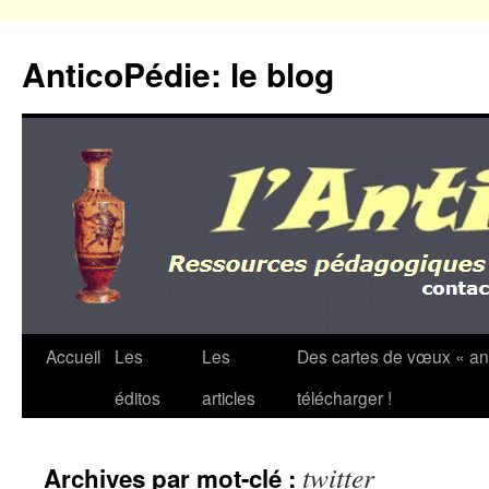
Aller
au
AnticoPédie: le blog
contenu
Accueil
Les
Les
Des cartes de vœux « an
éditos
articles
télécharger !
twitter
Archives par mot-clé :