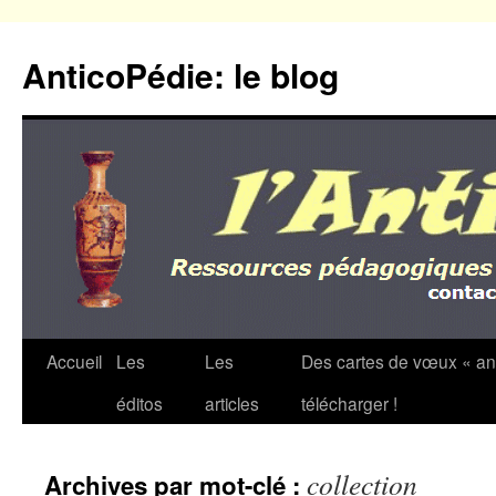
Aller
au
AnticoPédie: le blog
contenu
Accueil
Les
Les
Des cartes de vœux « an
éditos
articles
télécharger !
collection
Archives par mot-clé :