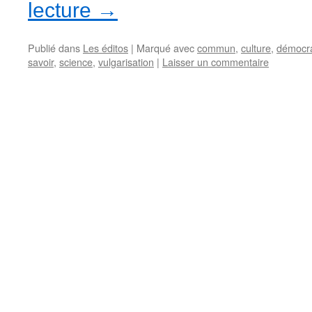
lecture
→
Publié dans
Les éditos
|
Marqué avec
commun
,
culture
,
démocra
savoir
,
science
,
vulgarisation
|
Laisser un commentaire