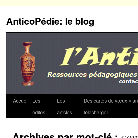
Aller
au
AnticoPédie: le blog
contenu
Accueil
Les
Les
Des cartes de vœux « an
éditos
articles
télécharger !
co
Archives par mot-clé :