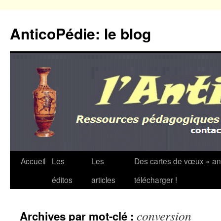
Aller
au
AnticoPédie: le blog
contenu
Accueil
Les
Les
Des cartes de vœux « an
éditos
articles
télécharger !
conversion
Archives par mot-clé :