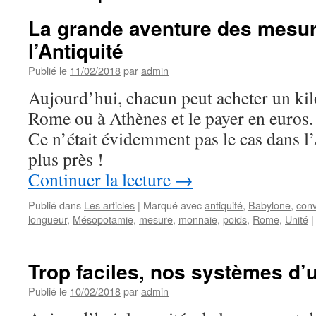
La grande aventure des mesur
l’Antiquité
Publié le
11/02/2018
par
admin
Aujourd’hui, chacun peut acheter un kilo 
Rome ou à Athènes et le payer en euros.
Ce n’était évidemment pas le cas dans l
plus près !
Continuer la lecture
→
Publié dans
Les articles
|
Marqué avec
antiquité
,
Babylone
,
conv
longueur
,
Mésopotamie
,
mesure
,
monnaie
,
poids
,
Rome
,
Unité
|
Trop faciles, nos systèmes d’u
Publié le
10/02/2018
par
admin