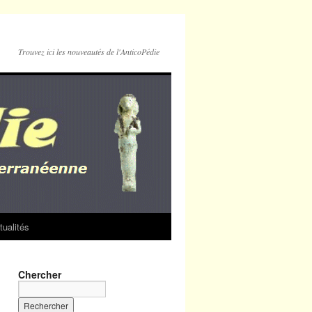
Trouvez ici les nouveautés de l'AnticoPédie
tualités
Chercher