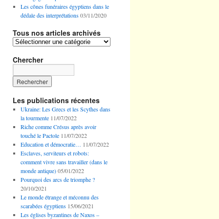
Les cônes funéraires égyptiens dans le
dédale des interprétations
03/11/2020
Tous nos articles archivés
Tous
nos
articles
Chercher
archivés
Les publications récentes
Ukraine: Les Grecs et les Scythes dans
la tourmente
11/07/2022
Riche comme Crésus après avoir
touché le Pactole
11/07/2022
Education et démocratie…
11/07/2022
Esclaves, serviteurs et robots:
comment vivre sans travailler (dans le
monde antique)
05/01/2022
Pourquoi des arcs de triomphe ?
20/10/2021
Le monde étrange et méconnu des
scarabées égyptiens
15/06/2021
Les églises byzantines de Naxos –