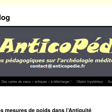
log
Des cartes de vœux « antiques » à télécharger !
Objets mystérieux
Ac
s mesures de poids dans l’Antiquité