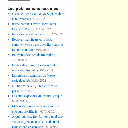
Les publications récentes
Ukraine: Les Grecs et les Scythes dans
la tourmente
11/07/2022
Riche comme Crésus après avoir
touché le Pactole
11/07/2022
Education et démocratie…
11/07/2022
Esclaves, serviteurs et robots:
comment vivre sans travailler (dans le
monde antique)
05/01/2022
Pourquoi des arcs de triomphe ?
20/10/2021
Le monde étrange et méconnu des
scarabées égyptiens
15/06/2021
Les églises byzantines de Naxos –
carte détaillée
06/06/2021
Notre invitée Virginie Girod vous
parle !
31/03/2021
Les effets spéciaux du théâtre antique
08/01/2021
Et l’on s’étonne que le français soit
une langue difficile !
08/01/2021
A qui faut-il se fier ?… ou quand une
statuette grecque perd en authenticité,
mais gagne en panache
04/11/2020