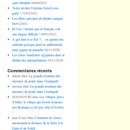
carte détaillée
06/06/2021
Notre invitée Virginie Girod vous
parle !
31/03/2021
Les effets spéciaux du théâtre antique
08/01/2021
Et l’on s’étonne que le français soit
une langue difficile !
08/01/2021
A qui faut-il se fier ?… ou quand une
statuette grecque perd en authenticité,
mais gagne en panache
04/11/2020
Les cônes funéraires égyptiens dans le
dédale des interprétations
03/11/2020
Commentaires récents
admin
dans
La grande aventure des
mesures de poids dans l’Antiquité
zeroual
dans
La grande aventure des
mesures de poids dans l’Antiquité
MANSOURI
dans
Les villages grecs
d’Italie: le village qui résiste toujours
aux Romains n’est pas celui d’Astérix
!
jean Louis
dans
Comment les Grecs
mesuraient la distance de la Terre à la
Lune et au Soleil