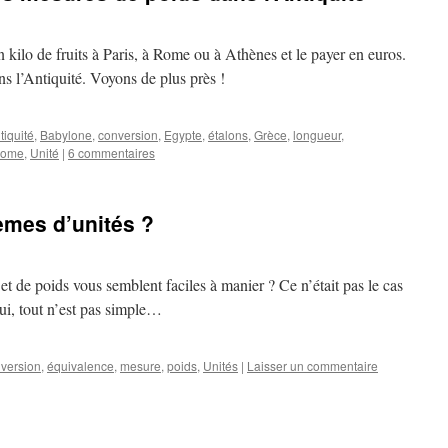
kilo de fruits à Paris, à Rome ou à Athènes et le payer en euros.
s l’Antiquité. Voyons de plus près !
tiquité
,
Babylone
,
conversion
,
Egypte
,
étalons
,
Grèce
,
longueur
,
ome
,
Unité
|
6 commentaires
èmes d’unités ?
et de poids vous semblent faciles à manier ? Ce n’était pas le cas
ui, tout n’est pas simple…
version
,
équivalence
,
mesure
,
poids
,
Unités
|
Laisser un commentaire