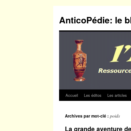
Aller
au
AnticoPédie: le b
contenu
Accueil
Les éditos
Les articles
poids
Archives par mot-clé :
La grande aventure de