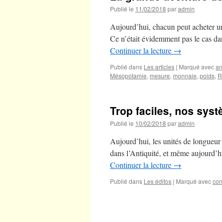
Publié le
11/02/2018
par
admin
Aujourd’hui, chacun peut acheter un 
Ce n’était évidemment pas le cas dan
Continuer la lecture
→
Publié dans
Les articles
|
Marqué avec
an
Mésopotamie
,
mesure
,
monnaie
,
poids
,
R
Trop faciles, nos syst
Publié le
10/02/2018
par
admin
Aujourd’hui, les unités de longueur 
dans l’Antiquité, et même aujourd’h
Continuer la lecture
→
Publié dans
Les éditos
|
Marqué avec
con