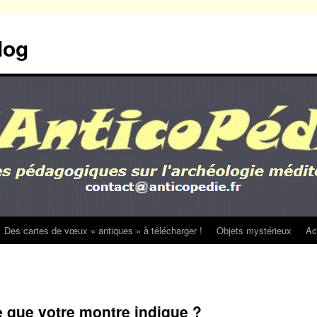
log
Des cartes de vœux « antiques » à télécharger !
Objets mystérieux
Ac
e que votre montre indique ?