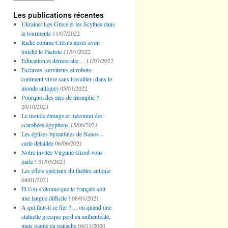
Les publications récentes
Ukraine: Les Grecs et les Scythes dans
la tourmente
11/07/2022
Riche comme Crésus après avoir
touché le Pactole
11/07/2022
Education et démocratie…
11/07/2022
Esclaves, serviteurs et robots:
comment vivre sans travailler (dans le
monde antique)
05/01/2022
Pourquoi des arcs de triomphe ?
20/10/2021
Le monde étrange et méconnu des
scarabées égyptiens
15/06/2021
Les églises byzantines de Naxos –
carte détaillée
06/06/2021
Notre invitée Virginie Girod vous
parle !
31/03/2021
Les effets spéciaux du théâtre antique
08/01/2021
Et l’on s’étonne que le français soit
une langue difficile !
08/01/2021
A qui faut-il se fier ?… ou quand une
statuette grecque perd en authenticité,
mais gagne en panache
04/11/2020