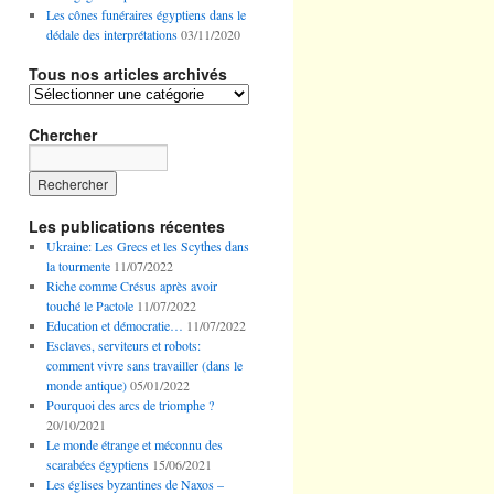
Les cônes funéraires égyptiens dans le
dédale des interprétations
03/11/2020
Tous nos articles archivés
Tous
nos
articles
Chercher
archivés
Les publications récentes
Ukraine: Les Grecs et les Scythes dans
la tourmente
11/07/2022
Riche comme Crésus après avoir
touché le Pactole
11/07/2022
Education et démocratie…
11/07/2022
Esclaves, serviteurs et robots:
comment vivre sans travailler (dans le
monde antique)
05/01/2022
Pourquoi des arcs de triomphe ?
20/10/2021
Le monde étrange et méconnu des
scarabées égyptiens
15/06/2021
Les églises byzantines de Naxos –