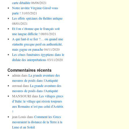
carte détaillée
06/06/2021
Notre invitée Virginie Girod vous
parle !
31/03/2021
Les effets spéciaux du théâtre antique
08/01/2021
Et l’on s’étonne que le français soit
une langue difficile !
08/01/2021
A qui faut-il se fier ?… ou quand une
statuette grecque perd en authenticité,
mais gagne en panache
04/11/2020
Les cônes funéraires égyptiens dans le
dédale des interprétations
03/11/2020
Commentaires récents
admin
dans
La grande aventure des
mesures de poids dans l’Antiquité
zeroual
dans
La grande aventure des
mesures de poids dans l’Antiquité
MANSOURI
dans
Les villages grecs
d’Italie: le village qui résiste toujours
aux Romains n’est pas celui d’Astérix
!
jean Louis
dans
Comment les Grecs
mesuraient la distance de la Terre à la
Lune et au Soleil