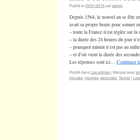
Publié le
05/01/2015
par
admin
Depuis 1564, le nouvel an se fête en
avait sa propre heure pour sonner 
– toute la France n’est réglée sur 
– la durée des 24 heures du jour n’e
– pourquoi minuit n’est pas au milieu
– et d’où vient la durée des secon
Les réponses sont ici…
Continuer l
Publié dans
Les articles
|
Marqué avec
an
minutes
,
montres
,
secondes
,
Temps
|
Lai