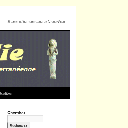
Trouvez ici les nouveautés de l'AnticoPédie
tualités
Chercher