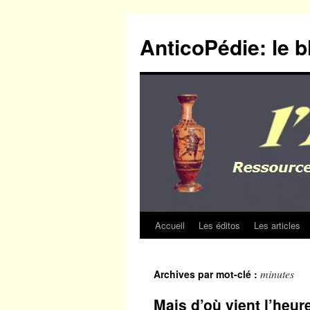
Aller
au
AnticoPédie: le b
contenu
Accueil
Les éditos
Les articles
minutes
Archives par mot-clé :
Mais d’où vient l’heur