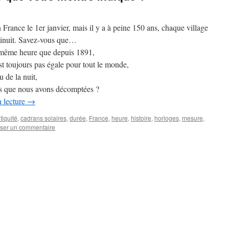
 France le 1er janvier, mais il y a à peine 150 ans, chaque village
minuit. Savez-vous que…
la même heure que depuis 1891,
st toujours pas égale pour tout le monde,
 de la nuit,
des que nous avons décomptées ?
a lecture
→
tiquité
,
cadrans solaires
,
durée
,
France
,
heure
,
histoire
,
horloges
,
mesure
,
sser un commentaire