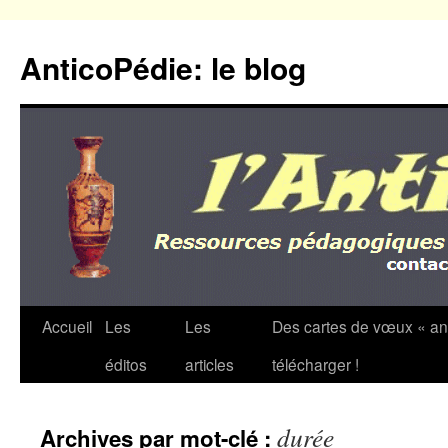
Aller
au
AnticoPédie: le blog
contenu
Accueil
Les
Les
Des cartes de vœux « an
éditos
articles
télécharger !
durée
Archives par mot-clé :