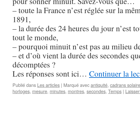
pour sonner minuit. Savez-vous que…
– toute la France n’est réglée sur la mê
1891,
– la durée des 24 heures du jour n’est t
tout le monde,
– pourquoi minuit n’est pas au milieu de
– et d’où vient la durée des secondes q
décomptées ?
Les réponses sont ici…
Continuer la le
Publié dans
Les articles
|
Marqué avec
antiquité
,
cadrans solair
horloges
,
mesure
,
minutes
,
montres
,
secondes
,
Temps
|
Laisse