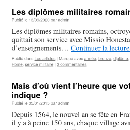
Les diplômes militaires romai
Publié le
13/09/2020
par
admin
Les diplômes militaires romains, octroyé
quittait son service avec Missio Honesta
d’enseignements…
Continuer la lectur
Publié dans
Les articles
|
Marqué avec
armée
,
bronze
,
diplôme
Rome
,
service militaire
|
2 commentaires
Mais d’où vient l’heure que vo
indique ?
Publié le
05/01/2015
par
admin
Depuis 1564, le nouvel an se fête en Fra
il y a à peine 150 ans, chaque village av