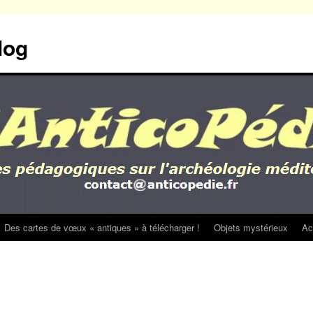
log
Des cartes de vœux « antiques » à télécharger !
Objets mystérieux
Ac