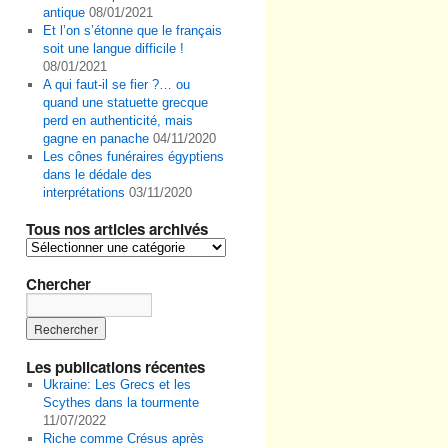
antique
08/01/2021
Et l’on s’étonne que le français
soit une langue difficile !
08/01/2021
A qui faut-il se fier ?… ou
quand une statuette grecque
perd en authenticité, mais
gagne en panache
04/11/2020
Les cônes funéraires égyptiens
dans le dédale des
interprétations
03/11/2020
Tous nos articles archivés
Tous
nos
Chercher
articles
archivés
Les publications récentes
Ukraine: Les Grecs et les
Scythes dans la tourmente
11/07/2022
Riche comme Crésus après