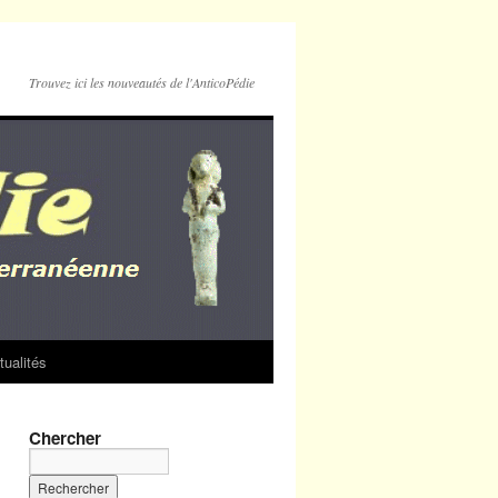
Trouvez ici les nouveautés de l'AnticoPédie
tualités
Chercher