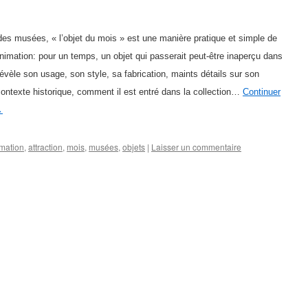
es musées, « l’objet du mois » est une manière pratique et simple de
nimation: pour un temps, un objet qui passerait peut-être inaperçu dans
 révèle son usage, son style, sa fabrication, maints détails sur son
 contexte historique, comment il est entré dans la collection…
Continuer
→
mation
,
attraction
,
mois
,
musées
,
objets
|
Laisser un commentaire