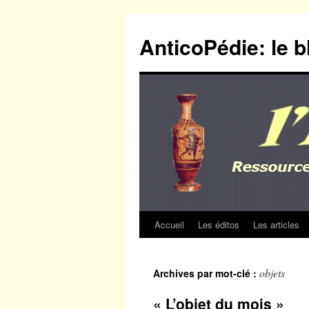
Aller
au
AnticoPédie: le b
contenu
Accueil
Les éditos
Les articles
objets
Archives par mot-clé :
« L’objet du mois »