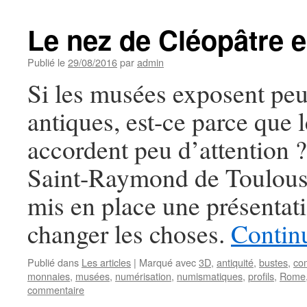
Le nez de Cléopâtre 
Publié le
29/08/2016
par
admin
Si les musées exposent pe
antiques, est-ce parce que l
accordent peu d’attention 
Saint-Raymond de Toulous
mis en place une présentati
changer les choses.
Continu
Publié dans
Les articles
|
Marqué avec
3D
,
antiquité
,
bustes
,
co
monnaies
,
musées
,
numérisation
,
numismatiques
,
profils
,
Rome
commentaire