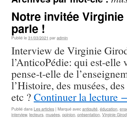
Notre invitée Virgini
parle !
Publié le
31/03/2021
par
admin
Interview de Virginie Giro
l’AnticoPédie: qui est-elle
pense-t-elle de l’enseigne
l’Histoire, des musées, des 
etc ?
Continuer la lecture
Publié dans
Les articles
|
Marqué avec
antiquité
,
éducation
,
ens
interview
,
lecteurs
,
musées
,
opinion
,
présentation
,
Virginie Girod