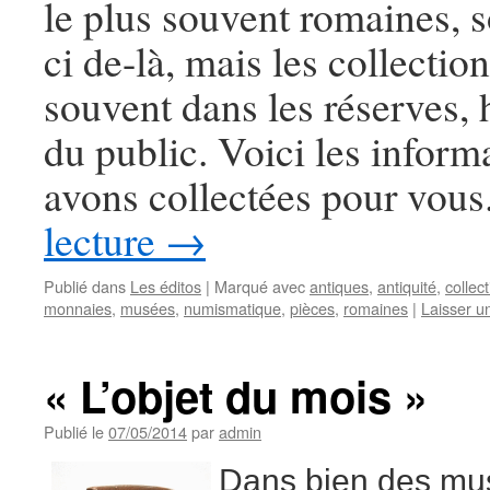
le plus souvent romaines, s
ci de-là, mais les collection
souvent dans les réserves, 
du public. Voici les infor
avons collectées pour vous
lecture
→
Publié dans
Les éditos
|
Marqué avec
antiques
,
antiquité
,
collec
monnaies
,
musées
,
numismatique
,
pièces
,
romaines
|
Laisser u
« L’objet du mois »
Publié le
07/05/2014
par
admin
Dans bien des mus