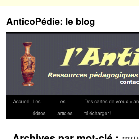
Aller
au
AnticoPédie: le blog
contenu
Accueil
Les
Les
Des cartes de vœux « an
éditos
articles
télécharger !
mus
Archives par mot-clé :