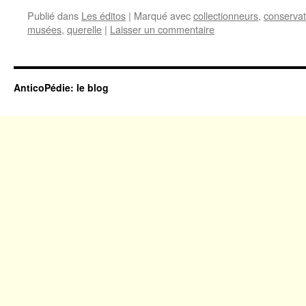
Publié dans
Les éditos
|
Marqué avec
collectionneurs
,
conserva
musées
,
querelle
|
Laisser un commentaire
AnticoPédie: le blog