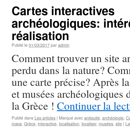
Cartes interactives
archéologiques: intér
réalisation
Publié le
01/03/2017
par
admin
Comment trouver un site a
perdu dans la nature? Com
une carte précise? Après la 
et musées archéologiques d
la Grèce !
Continuer la lec
Publié dans
Les articles
|
Marqué avec
antiquité
,
archéologie
,
Ca
maps
,
Grèce
,
interactive
,
localisation
,
localiser
,
musées
,
site
|
La