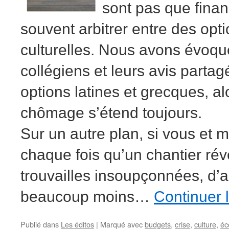
sont pas que financ
souvent arbitrer entre des opti
culturelles. Nous avons évoqu
collégiens et leurs avis partagé
options latines et grecques, al
chômage s’étend toujours.
Sur un autre plan, si vous et
chaque fois qu’un chantier rév
trouvailles insoupçonnées, d’a
beaucoup moins…
Continuer 
Publié dans
Les éditos
|
Marqué avec
budgets
,
crise
,
culture
,
éc