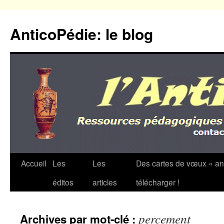
Aller
au
AnticoPédie: le blog
contenu
Accueil
Les
Les
Des cartes de vœux « an
éditos
articles
télécharger !
percement
Archives par mot-clé :