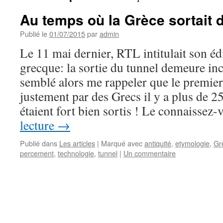
Au temps où la Grèce sortait 
Publié le
01/07/2015
par
admin
Le 11 mai dernier, RTL intitulait son éd
grecque: la sortie du tunnel demeure inc
semblé alors me rappeler que le premier 
justement par des Grecs il y a plus de 25
étaient fort bien sortis ! Le connaissez
lecture
→
Publié dans
Les articles
|
Marqué avec
antiquité
,
etymologie
,
Gr
percement
,
technologie
,
tunnel
|
Un commentaire