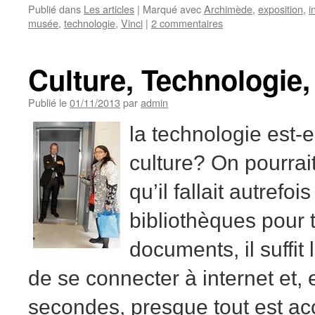
Publié dans
Les articles
|
Marqué avec
Archimède
,
exposition
,
i
musée
,
technologie
,
Vinci
|
2 commentaires
Culture, Technologie
Publié le
01/11/2013
par
admin
la technologie est-e
culture? On pourrait 
qu’il fallait autrefois
bibliothèques pour 
documents, il suffit
de se connecter à internet et,
secondes, presque tout est acc