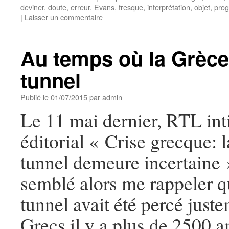
deviner
,
doute
,
erreur
,
Evans
,
fresque
,
interprétation
,
objet
,
prog
|
Laisser un commentaire
Au temps où la Grèce 
tunnel
Publié le
01/07/2015
par
admin
Le 11 mai dernier, RTL inti
éditorial « Crise grecque: l
tunnel demeure incertaine 
semblé alors me rappeler q
tunnel avait été percé just
Grecs il y a plus de 2500 an