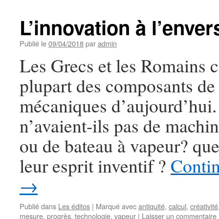
L’innovation à l’enver
Publié le
09/04/2018
par
admin
Les Grecs et les Romains c
plupart des composants de
mécaniques d’aujourd’hui.
n’avaient-ils pas de machin
ou de bateau à vapeur? que
leur esprit inventif ?
Contin
→
Publié dans
Les éditos
|
Marqué avec
antiquité
,
calcul
,
créativité
mesure
,
progrès
,
technologie
,
vapeur
|
Laisser un commentaire