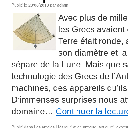
Publié le
28/08/2013
par
admin
Avec plus de mill
les Grecs avaient
Terre était ronde,
son diamètre et la
sépare de la Lune. Mais que sa
technologie des Grecs de l’Ant
machines, des appareils qu’ils 
D’immenses surprises nous at
domaine…
Continuer la lectu
Publié dans
Les articles
|
Marqué avec
antique
,
antiquité
,
exposi