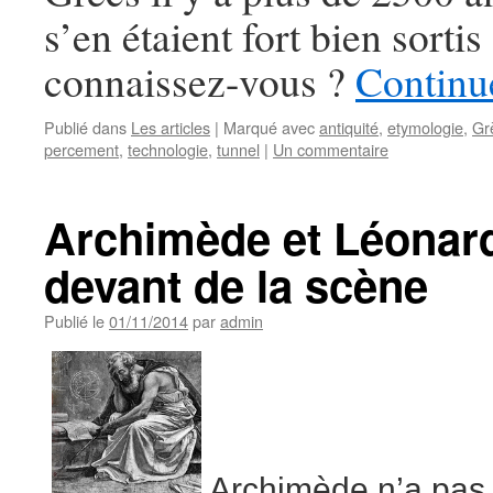
s’en étaient fort bien sortis
connaissez-vous ?
Continue
Publié dans
Les articles
|
Marqué avec
antiquité
,
etymologie
,
Gr
percement
,
technologie
,
tunnel
|
Un commentaire
Archimède et Léonard
devant de la scène
Publié le
01/11/2014
par
admin
Archimède n’a pas f