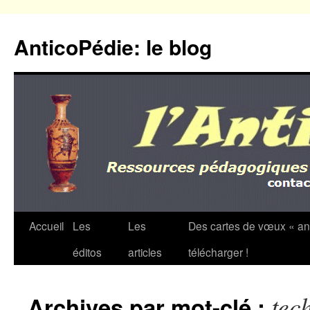
Aller
au
AnticoPédie: le blog
contenu
Accueil
Les
Les
Des cartes de vœux « an
éditos
articles
télécharger !
tec
Archives par mot-clé :