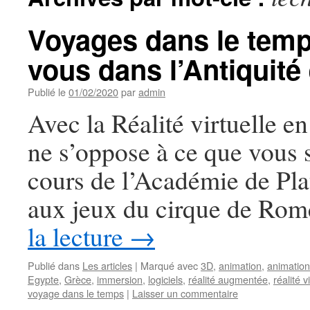
Voyages dans le temp
vous dans l’Antiquité
Publié le
01/02/2020
par
admin
Avec la Réalité virtuelle en
ne s’oppose à ce que vous s
cours de l’Académie de Pla
aux jeux du cirque de R
la lecture
→
Publié dans
Les articles
|
Marqué avec
3D
,
animation
,
animation
Egypte
,
Grèce
,
immersion
,
logiciels
,
réalité augmentée
,
réalité v
voyage dans le temps
|
Laisser un commentaire