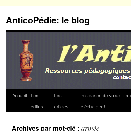
Aller
au
AnticoPédie: le blog
contenu
Accueil
Les
Les
Des cartes de vœux « an
éditos
articles
télécharger !
armée
Archives par mot-clé :