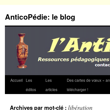
Aller
au
AnticoPédie: le blog
contenu
Accueil
Les
Les
Des cartes de vœux « an
éditos
articles
télécharger !
libération
Archives par mot-clé :