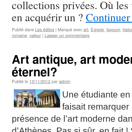
collections privées. Où les 
en acquérir un ?
Continuer 
Publié dans
Les éditos
|
Marqué avec
art
,
Egypte
,
fayoum
,
histo
romaine
,
valeur
|
Laisser un commentaire
Art antique, art mode
éternel?
Publié le
13/11/2012
par
admin
Une étudiante en
faisait remarquer 
présence de l’art moderne da
d’Athènes. Pas si sûr, en fait 