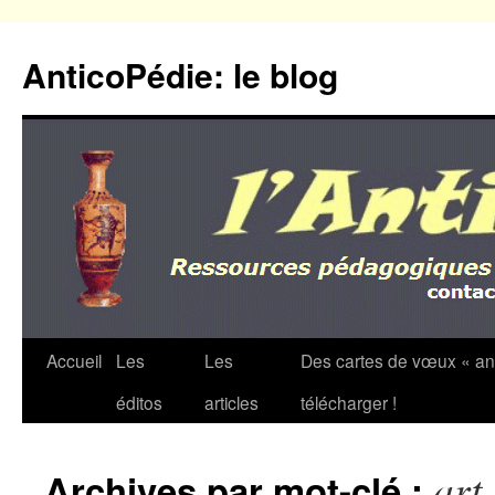
Aller
au
AnticoPédie: le blog
contenu
Accueil
Les
Les
Des cartes de vœux « an
éditos
articles
télécharger !
art
Archives par mot-clé :