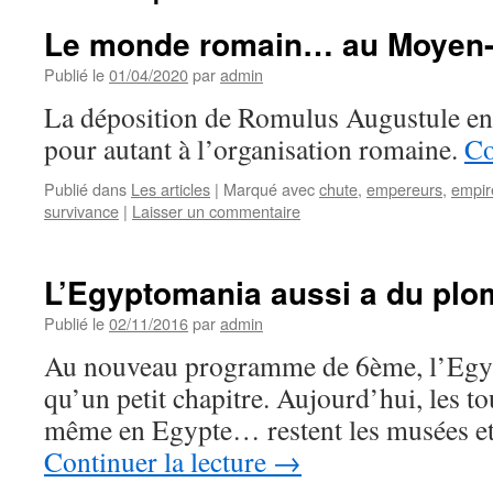
Le monde romain… au Moyen
Publié le
01/04/2020
par
admin
La déposition de Romulus Augustule en 
pour autant à l’organisation romaine.
Co
Publié dans
Les articles
|
Marqué avec
chute
,
empereurs
,
empir
survivance
|
Laisser un commentaire
L’Egyptomania aussi a du plo
Publié le
02/11/2016
par
admin
Au nouveau programme de 6ème, l’Egyp
qu’un petit chapitre. Aujourd’hui, les tou
même en Egypte… restent les musées e
Continuer la lecture
→