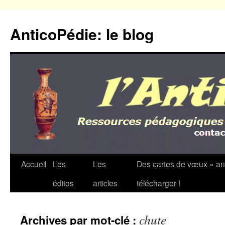
Aller
au
AnticoPédie: le blog
contenu
Accueil
Les
Les
Des cartes de vœux « an
éditos
articles
télécharger !
chute
Archives par mot-clé :