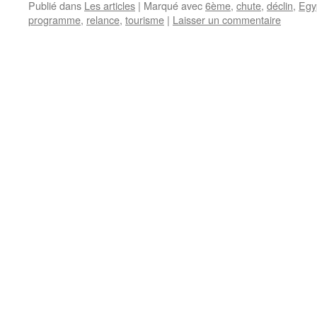
Publié dans
Les articles
|
Marqué avec
6ème
,
chute
,
déclin
,
Egy
programme
,
relance
,
tourisme
|
Laisser un commentaire