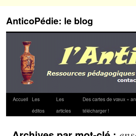
Aller
au
AnticoPédie: le blog
contenu
Accueil
Les
Les
Des cartes de vœux « an
éditos
articles
télécharger !
ens
Archives par mot-clé :