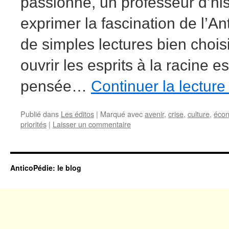
passionné, un professeur d’hist
exprimer la fascination de l’A
de simples lectures bien choi
ouvrir les esprits à la racine e
pensée…
Continuer la lectur
Publié dans
Les éditos
|
Marqué avec
avenir
,
crise
,
culture
,
éco
priorités
|
Laisser un commentaire
AnticoPédie: le blog