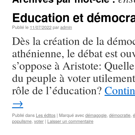
Education et démocr
Publié le
11/07/2022
par
admin
Dès la création de la démoc
athénienne, le débat est ouv
s’oppose à Aristote: Quelle 
du peuple à voter utilement
rôle de l’éducation?
Contin
→
Publié dans
Les éditos
|
Marqué avec
démagogie
,
démocratie
,
é
populisme
,
voter
|
Laisser un commentaire