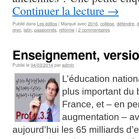
Continuer la lecture
→
Publié dans
Les éditos
|
Marqué avec
2016
,
collège
,
défendre
,
grec
,
latin
,
passionnés
,
réforme
|
2 commentaires
Enseignement, versio
Publié le
04/03/2014
par
admin
L’éducation nationa
plus important du 
France, et – en pe
augmentation – av
aujourd’hui les 65 milliards d’