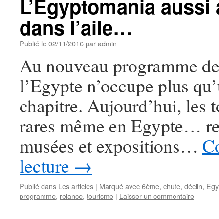
L’Egyptomania aussi 
dans l’aile…
Publié le
02/11/2016
par
admin
Au nouveau programme de
l’Egypte n’occupe plus qu’
chapitre. Aujourd’hui, les t
rares même en Egypte… res
musées et expositions…
Co
lecture
→
Publié dans
Les articles
|
Marqué avec
6ème
,
chute
,
déclin
,
Egy
programme
,
relance
,
tourisme
|
Laisser un commentaire