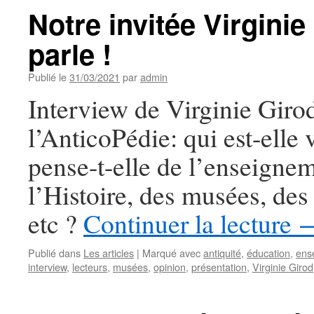
Notre invitée Virgini
parle !
Publié le
31/03/2021
par
admin
Interview de Virginie Giro
l’AnticoPédie: qui est-elle
pense-t-elle de l’enseigne
l’Histoire, des musées, des 
etc ?
Continuer la lecture
Publié dans
Les articles
|
Marqué avec
antiquité
,
éducation
,
ens
interview
,
lecteurs
,
musées
,
opinion
,
présentation
,
Virginie Girod