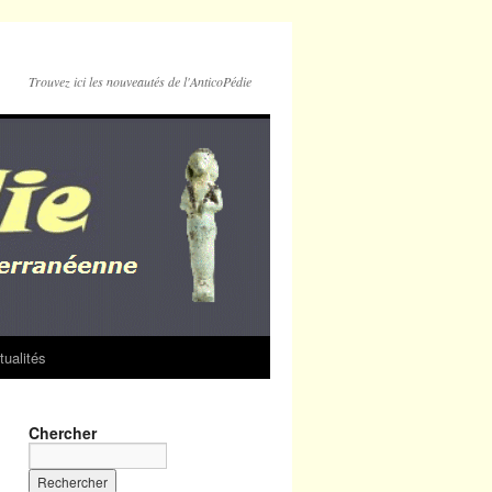
Trouvez ici les nouveautés de l'AnticoPédie
tualités
Chercher