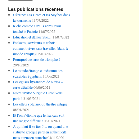
Les publications récentes
Ukraine: Les Grecs et les Scythes dans
la tourmente
11/07/2022
Riche comme Crésus après avoir
touché le Pactole
11/07/2022
Education et démocratie…
11/07/2022
Esclaves, serviteurs et robots:
comment vivre sans travailler (dans le
monde antique)
05/01/2022
Pourquoi des arcs de triomphe ?
20/10/2021
Le monde étrange et méconnu des
scarabées égyptiens
15/06/2021
Les églises byzantines de Naxos –
carte détaillée
06/06/2021
Notre invitée Virginie Girod vous
parle !
31/03/2021
Les effets spéciaux du théâtre antique
08/01/2021
Et l’on s’étonne que le français soit
une langue difficile !
08/01/2021
A qui faut-il se fier ?… ou quand une
statuette grecque perd en authenticité,
mais gagne en panache
04/11/2020