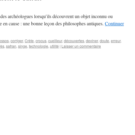
 des archéologues lorsqu’ils découvrent un objet inconnu ou
re en cause : une bonne leçon des philosophes antiques.
Continuer
ossos
,
corriger
,
Crète
,
crocus
,
cueilleur
,
découvertes
,
deviner
,
doute
,
erreur
,
rès
,
safran
,
singe
,
technologie
,
utilité
|
Laisser un commentaire