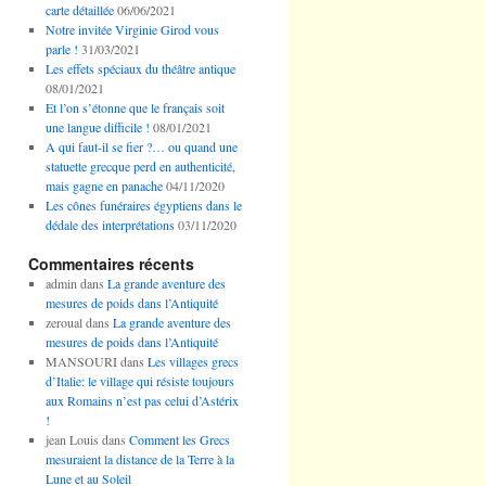
carte détaillée
06/06/2021
Notre invitée Virginie Girod vous
parle !
31/03/2021
Les effets spéciaux du théâtre antique
08/01/2021
Et l’on s’étonne que le français soit
une langue difficile !
08/01/2021
A qui faut-il se fier ?… ou quand une
statuette grecque perd en authenticité,
mais gagne en panache
04/11/2020
Les cônes funéraires égyptiens dans le
dédale des interprétations
03/11/2020
Commentaires récents
admin
dans
La grande aventure des
mesures de poids dans l’Antiquité
zeroual
dans
La grande aventure des
mesures de poids dans l’Antiquité
MANSOURI
dans
Les villages grecs
d’Italie: le village qui résiste toujours
aux Romains n’est pas celui d’Astérix
!
jean Louis
dans
Comment les Grecs
mesuraient la distance de la Terre à la
Lune et au Soleil