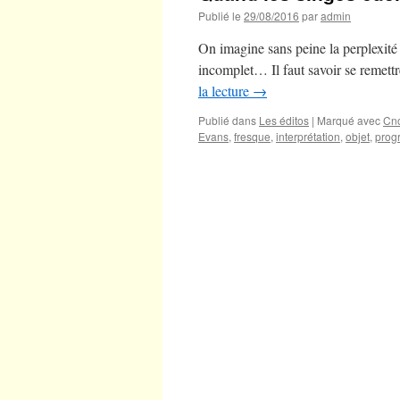
Publié le
29/08/2016
par
admin
On imagine sans peine la perplexité
incomplet… Il faut savoir se remett
la lecture
→
Publié dans
Les éditos
|
Marqué avec
Cn
Evans
,
fresque
,
interprétation
,
objet
,
prog