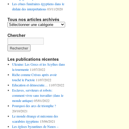
Les cônes funéraires égyptiens dans le
dédale des interprétations
03/11/2020
Tous nos articles archivés
Tous
nos
articles
Chercher
archivés
Les publications récentes
Ukraine: Les Grecs et les Scythes dans
la tourmente
11/07/2022
Riche comme Crésus après avoir
touché le Pactole
11/07/2022
Education et démocratie…
11/07/2022
Esclaves, serviteurs et robots:
comment vivre sans travailler (dans le
monde antique)
05/01/2022
Pourquoi des arcs de triomphe ?
20/10/2021
Le monde étrange et méconnu des
scarabées égyptiens
15/06/2021
Les églises byzantines de Naxos –