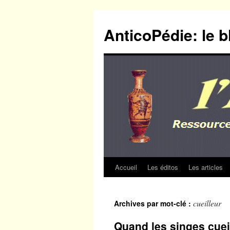
Aller
au
AnticoPédie: le b
contenu
Accueil
Les éditos
Les articles
cueilleur
Archives par mot-clé :
Quand les singes cueil