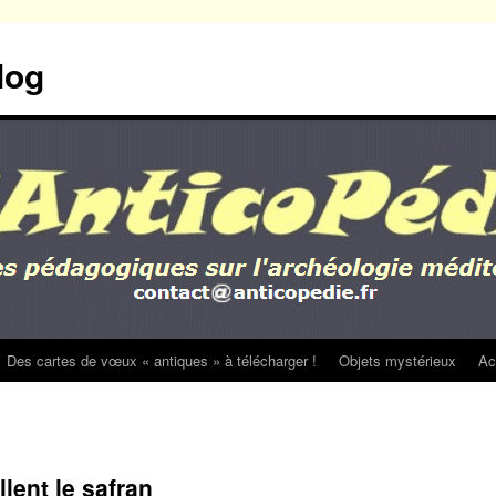
log
Des cartes de vœux « antiques » à télécharger !
Objets mystérieux
Ac
lent le safran