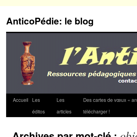
Aller
au
AnticoPédie: le blog
contenu
Accueil
Les
Les
Des cartes de vœux « an
éditos
articles
télécharger !
obj
Archives par mot-clé :