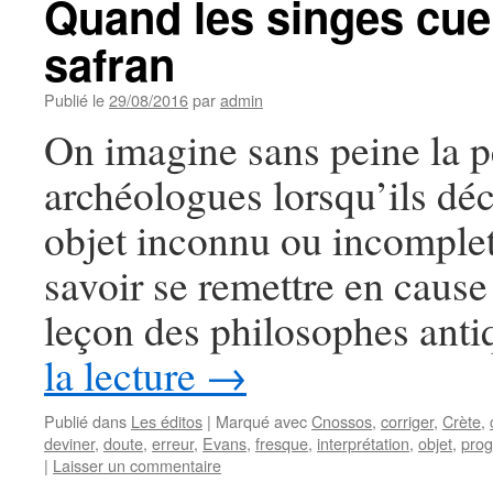
Quand les singes cuei
safran
Publié le
29/08/2016
par
admin
On imagine sans peine la p
archéologues lorsqu’ils dé
objet inconnu ou incomplet
savoir se remettre en cause
leçon des philosophes anti
la lecture
→
Publié dans
Les éditos
|
Marqué avec
Cnossos
,
corriger
,
Crète
,
deviner
,
doute
,
erreur
,
Evans
,
fresque
,
interprétation
,
objet
,
prog
|
Laisser un commentaire