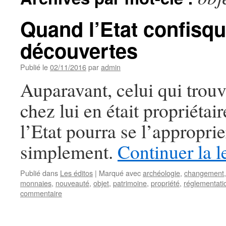
Quand l’Etat confisq
découvertes
Publié le
02/11/2016
par
admin
Auparavant, celui qui trouv
chez lui en était propriétai
l’Etat pourra se l’appropri
simplement.
Continuer la l
Publié dans
Les éditos
|
Marqué avec
archéologie
,
changement
monnaies
,
nouveauté
,
objet
,
patrimoine
,
propriété
,
réglementati
commentaire