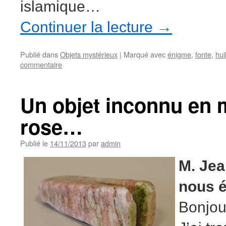
islamique…
Continuer la lecture
→
Publié dans
Objets mystérieux
|
Marqué avec
énigme
,
fonte
,
hui
commentaire
Un objet inconnu en 
rose…
Publié le
14/11/2013
par
admin
M. Jea
nous é
Bonjou