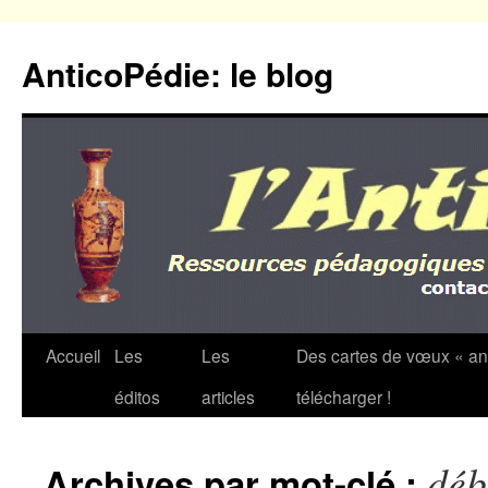
Aller
au
AnticoPédie: le blog
contenu
Accueil
Les
Les
Des cartes de vœux « an
éditos
articles
télécharger !
déb
Archives par mot-clé :