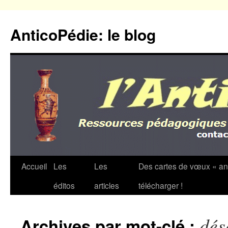
Aller
au
AnticoPédie: le blog
contenu
Accueil
Les
Les
Des cartes de vœux « an
éditos
articles
télécharger !
dés
Archives par mot-clé :