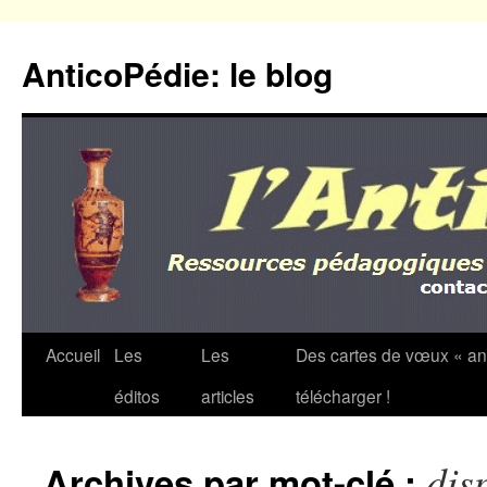
Aller
au
AnticoPédie: le blog
contenu
Accueil
Les
Les
Des cartes de vœux « an
éditos
articles
télécharger !
dis
Archives par mot-clé :