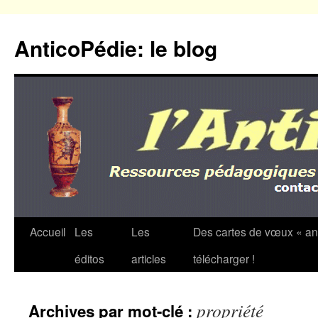
Aller
au
AnticoPédie: le blog
contenu
Accueil
Les
Les
Des cartes de vœux « an
éditos
articles
télécharger !
propriété
Archives par mot-clé :