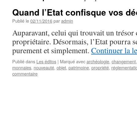
Quand l’Etat confisque vos d
Publié le
02/11/2016
par
admin
Auparavant, celui qui trouvait un trésor c
propriétaire. Désormais, l’Etat pourra s
purement et simplement.
Continuer la l
Publié dans
Les éditos
|
Marqué avec
archéologie
,
changement
monnaies
,
nouveauté
,
objet
,
patrimoine
,
propriété
,
réglementati
commentaire