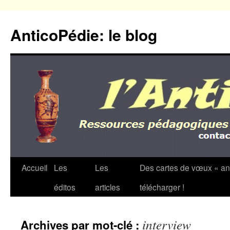
Aller
au
AnticoPédie: le blog
contenu
Accueil
Les
Les
Des cartes de vœux « an
éditos
articles
télécharger !
interview
Archives par mot-clé :