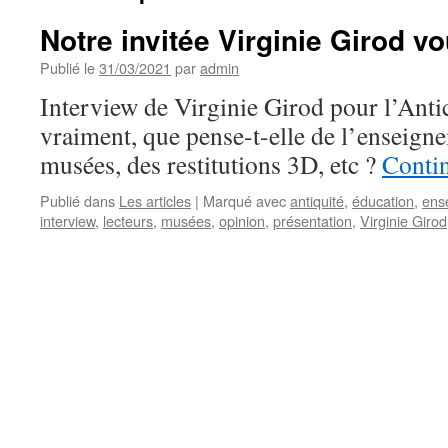
Notre invitée Virginie Girod vo
Publié le
31/03/2021
par
admin
Interview de Virginie Girod pour l’Antic
vraiment, que pense-t-elle de l’enseigne
musées, des restitutions 3D, etc ?
Contin
Publié dans
Les articles
|
Marqué avec
antiquité
,
éducation
,
ens
interview
,
lecteurs
,
musées
,
opinion
,
présentation
,
Virginie Girod