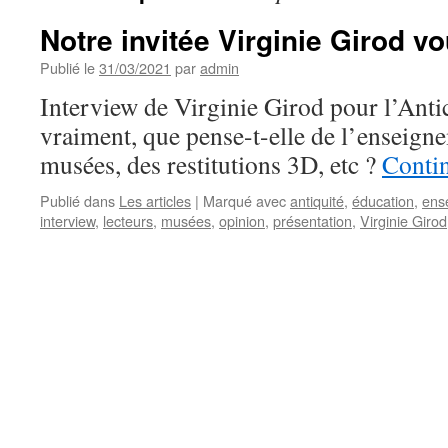
Notre invitée Virginie Girod vo
Publié le
31/03/2021
par
admin
Interview de Virginie Girod pour l’Antic
vraiment, que pense-t-elle de l’enseigne
musées, des restitutions 3D, etc ?
Contin
Publié dans
Les articles
|
Marqué avec
antiquité
,
éducation
,
ens
interview
,
lecteurs
,
musées
,
opinion
,
présentation
,
Virginie Girod