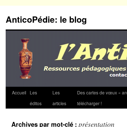
Aller
au
AnticoPédie: le blog
contenu
Accueil
Les
Les
Des cartes de vœux « an
éditos
articles
télécharger !
présentation
Archives par mot-clé :