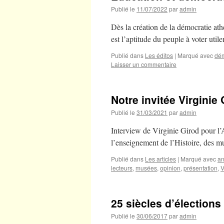
Publié le
11/07/2022
par
admin
Dès la création de la démocratie ath
est l’aptitude du peuple à voter util
Publié dans
Les éditos
|
Marqué avec
dé
Laisser un commentaire
Notre invitée Virginie 
Publié le
31/03/2021
par
admin
Interview de Virginie Girod pour l’A
l’enseignement de l’Histoire, des mu
Publié dans
Les articles
|
Marqué avec
an
lecteurs
,
musées
,
opinion
,
présentation
,
V
25 siècles d’élections
Publié le
30/06/2017
par
admin