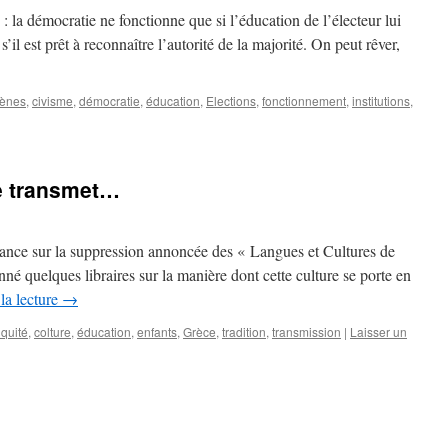
: la démocratie ne fonctionne que si l’éducation de l’électeur lui
’il est prêt à reconnaître l’autorité de la majorité. On peut rêver,
hènes
,
civisme
,
démocratie
,
éducation
,
Elections
,
fonctionnement
,
institutions
,
e transmet…
France sur la suppression annoncée des « Langues et Cultures de
onné quelques libraires sur la manière dont cette culture se porte en
la lecture
→
iquité
,
colture
,
éducation
,
enfants
,
Grèce
,
tradition
,
transmission
|
Laisser un