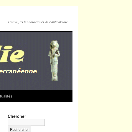
Trouvez ici les nouveautés de l'AnticoPédie
tualités
Chercher