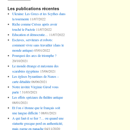
Les publications récentes
Ukraine: Les Grecs et les Scythes dans
la tourmente
11/07/2022
Riche comme Crésus après avoir
touché le Pactole
11/07/2022
Education et démocratie…
11/07/2022
Esclaves, serviteurs et robots:
comment vivre sans travailler (dans le
monde antique)
05/01/2022
Pourquoi des arcs de triomphe ?
20/10/2021
Le monde étrange et méconnu des
scarabées égyptiens
15/06/2021
Les églises byzantines de Naxos –
carte détaillée
06/06/2021
Notre invitée Virginie Girod vous
parle !
31/03/2021
Les effets spéciaux du théâtre antique
08/01/2021
Et l’on s’étonne que le français soit
une langue difficile !
08/01/2021
A qui faut-il se fier ?… ou quand une
statuette grecque perd en authenticité,
mais gagne en panache
04/11/2020