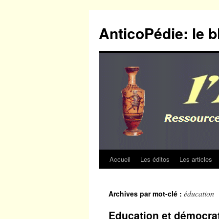
Aller
au
AnticoPédie: le b
contenu
Accueil
Les éditos
Les articles
éducation
Archives par mot-clé :
Education et démocra