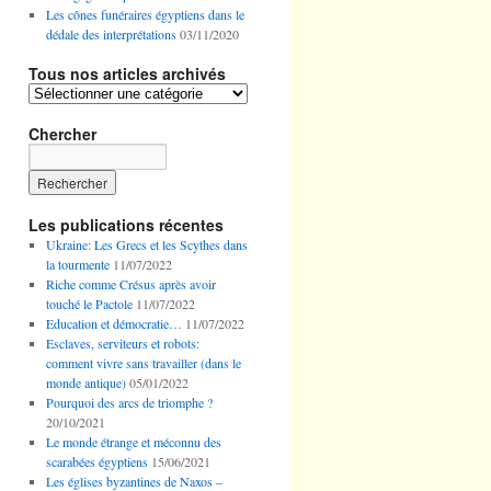
Les cônes funéraires égyptiens dans le
dédale des interprétations
03/11/2020
Tous nos articles archivés
Tous
nos
articles
Chercher
archivés
Les publications récentes
Ukraine: Les Grecs et les Scythes dans
la tourmente
11/07/2022
Riche comme Crésus après avoir
touché le Pactole
11/07/2022
Education et démocratie…
11/07/2022
Esclaves, serviteurs et robots:
comment vivre sans travailler (dans le
monde antique)
05/01/2022
Pourquoi des arcs de triomphe ?
20/10/2021
Le monde étrange et méconnu des
scarabées égyptiens
15/06/2021
Les églises byzantines de Naxos –