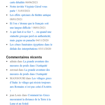
carte détaillée
06/06/2021
Notre invitée Virginie Girod vous
parle !
31/03/2021
Les effets spéciaux du théâtre antique
08/01/2021
Et l’on s’étonne que le français soit
une langue difficile !
08/01/2021
A qui faut-il se fier ?… ou quand une
statuette grecque perd en authenticité,
mais gagne en panache
04/11/2020
Les cônes funéraires égyptiens dans le
dédale des interprétations
03/11/2020
Commentaires récents
admin
dans
La grande aventure des
mesures de poids dans l’Antiquité
zeroual
dans
La grande aventure des
mesures de poids dans l’Antiquité
MANSOURI
dans
Les villages grecs
d’Italie: le village qui résiste toujours
aux Romains n’est pas celui d’Astérix
!
jean Louis
dans
Comment les Grecs
mesuraient la distance de la Terre à la
Lune et au Soleil