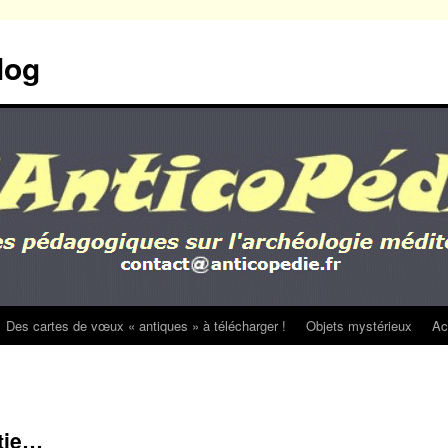
log
Des cartes de vœux « antiques » à télécharger !
Objets mystérieux
Ac
tie…