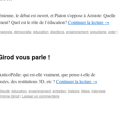
énienne, le débat est ouvert, et Platon s’oppose à Aristote: Quelle
ement? Quel est le rôle de l’éducation?
Continuer la lecture
→
magogie
,
démocratie
,
éducation
,
élections
,
enseignement
,
populisme
,
voter
|
Girod vous parle !
nticoPédie: qui est-elle vraiment, que pense-t-elle de
sées, des restitutions 3D, etc ?
Continuer la lecture
→
tiquité
,
éducation
,
enseignement
,
entretien
,
histoire
,
Idées
,
interview
,
irginie Girod
|
Laisser un commentaire