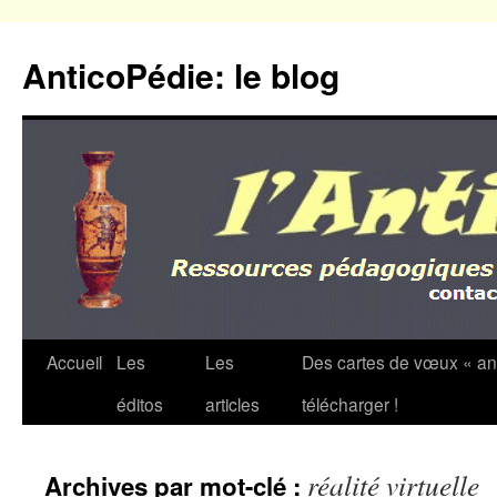
Aller
au
AnticoPédie: le blog
contenu
Accueil
Les
Les
Des cartes de vœux « an
éditos
articles
télécharger !
réalité virtuelle
Archives par mot-clé :