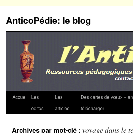
Aller
au
AnticoPédie: le blog
contenu
Accueil
Les
Les
Des cartes de vœux « an
éditos
articles
télécharger !
voyage dans le 
Archives par mot-clé :