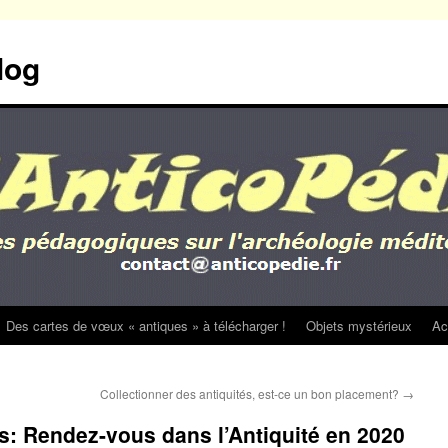
log
Des cartes de vœux « antiques » à télécharger !
Objets mystérieux
Ac
Collectionner des antiquités, est-ce un bon placement?
→
: Rendez-vous dans l’Antiquité en 2020