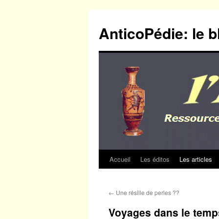
Aller
au
AnticoPédie: le b
contenu
Accueil
Les éditos
Les articles
←
Une résille de perles ??
Voyages dans le temps