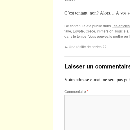
C’est tentant, non? Alors… A vos s
Ce contenu a été publié dans
Les articles
fake
,
Egypte
,
Grèce
,
immersion
,
logiciels
,
dans le temps
. Vous pouvez le mettre en 
←
Une résille de perles ??
Laisser un commentair
Votre adresse e-mail ne sera pas pub
Commentaire
*