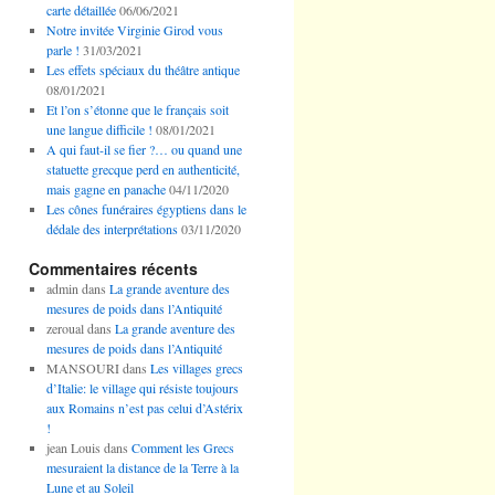
carte détaillée
06/06/2021
Notre invitée Virginie Girod vous
parle !
31/03/2021
Les effets spéciaux du théâtre antique
08/01/2021
Et l’on s’étonne que le français soit
une langue difficile !
08/01/2021
A qui faut-il se fier ?… ou quand une
statuette grecque perd en authenticité,
mais gagne en panache
04/11/2020
Les cônes funéraires égyptiens dans le
dédale des interprétations
03/11/2020
Commentaires récents
admin
dans
La grande aventure des
mesures de poids dans l’Antiquité
zeroual
dans
La grande aventure des
mesures de poids dans l’Antiquité
MANSOURI
dans
Les villages grecs
d’Italie: le village qui résiste toujours
aux Romains n’est pas celui d’Astérix
!
jean Louis
dans
Comment les Grecs
mesuraient la distance de la Terre à la
Lune et au Soleil