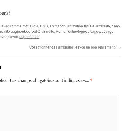
ouris!
, avec comme mot(s)-clé(s)
3D
,
animation
,
animation faciale
,
antiquité
,
deep
réalité augmentée
,
réalité virtuelle
,
Rome
,
technologie
,
visages
,
voyage
favoris avec
ce permalien
.
Collectionner des antiquités, est-ce un bon placement?
→
e
*
liée.
Les champs obligatoires sont indiqués avec