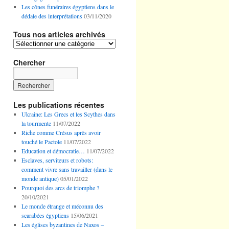
Les cônes funéraires égyptiens dans le
dédale des interprétations
03/11/2020
Tous nos articles archivés
Tous
nos
articles
Chercher
archivés
Les publications récentes
Ukraine: Les Grecs et les Scythes dans
la tourmente
11/07/2022
Riche comme Crésus après avoir
touché le Pactole
11/07/2022
Education et démocratie…
11/07/2022
Esclaves, serviteurs et robots:
comment vivre sans travailler (dans le
monde antique)
05/01/2022
Pourquoi des arcs de triomphe ?
20/10/2021
Le monde étrange et méconnu des
scarabées égyptiens
15/06/2021
Les églises byzantines de Naxos –