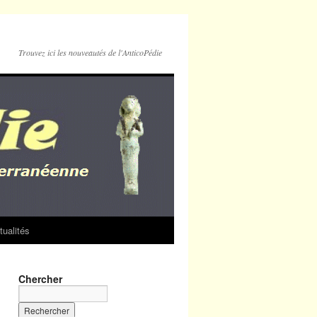
Trouvez ici les nouveautés de l'AnticoPédie
tualités
Chercher