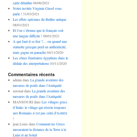
carte détaillée
06/06/2021
Notre invitée Virginie Girod vous
parle !
31/03/2021
Les effets spéciaux du théâtre antique
08/01/2021
Et l’on s’étonne que le français soit
une langue difficile !
08/01/2021
A qui faut-il se fier ?… ou quand une
statuette grecque perd en authenticité,
mais gagne en panache
04/11/2020
Les cônes funéraires égyptiens dans le
dédale des interprétations
03/11/2020
Commentaires récents
admin
dans
La grande aventure des
mesures de poids dans l’Antiquité
zeroual
dans
La grande aventure des
mesures de poids dans l’Antiquité
MANSOURI
dans
Les villages grecs
d’Italie: le village qui résiste toujours
aux Romains n’est pas celui d’Astérix
!
jean Louis
dans
Comment les Grecs
mesuraient la distance de la Terre à la
Lune et au Soleil