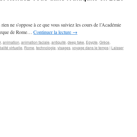
s rien ne s’oppose à ce que vous suiviez les cours de l’Académie
u cirque de Rome…
Continuer la lecture
→
D
,
animation
,
animation faciale
,
antiquité
,
deep fake
,
Egypte
,
Grèce
,
éalité virtuelle
,
Rome
,
technologie
,
visages
,
voyage dans le temps
|
Laisser