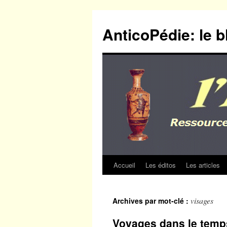
Aller
au
AnticoPédie: le b
contenu
Accueil
Les éditos
Les articles
visages
Archives par mot-clé :
Voyages dans le temps