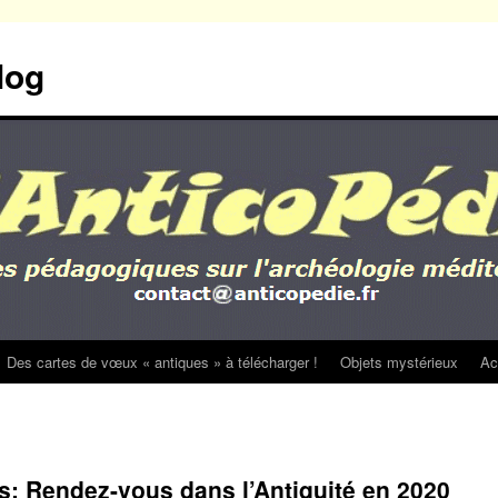
log
Des cartes de vœux « antiques » à télécharger !
Objets mystérieux
Ac
: Rendez-vous dans l’Antiquité en 2020