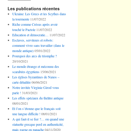
Les publications récentes
Ukraine: Les Grecs et les Scythes dans
la tourmente
11/07/2022
Riche comme Crésus après avoir
touché le Pactole
11/07/2022
Education et démocratie…
11/07/2022
Esclaves, serviteurs et robots:
comment vivre sans travailler (dans le
monde antique)
05/01/2022
Pourquoi des arcs de triomphe ?
20/10/2021
Le monde étrange et méconnu des
scarabées égyptiens
15/06/2021
Les églises byzantines de Naxos –
carte détaillée
06/06/2021
Notre invitée Virginie Girod vous
parle !
31/03/2021
Les effets spéciaux du théâtre antique
08/01/2021
Et l’on s’étonne que le français soit
une langue difficile !
08/01/2021
A qui faut-il se fier ?… ou quand une
statuette grecque perd en authenticité,
mais gagne en panache
04/11/2020