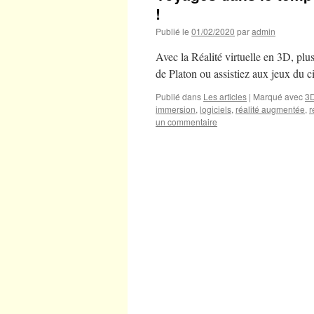
!
Publié le
01/02/2020
par
admin
Avec la Réalité virtuelle en 3D, plu
de Platon ou assistiez aux jeux d
Publié dans
Les articles
|
Marqué avec
3
immersion
,
logiciels
,
réalité augmentée
,
r
un commentaire