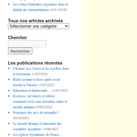
Les cônes funéraires égyptiens dans le
dédale des interprétations
03/11/2020
Tous nos articles archivés
Tous
nos
articles
Chercher
archivés
Les publications récentes
Ukraine: Les Grecs et les Scythes dans
la tourmente
11/07/2022
Riche comme Crésus après avoir
touché le Pactole
11/07/2022
Education et démocratie…
11/07/2022
Esclaves, serviteurs et robots:
comment vivre sans travailler (dans le
monde antique)
05/01/2022
Pourquoi des arcs de triomphe ?
20/10/2021
Le monde étrange et méconnu des
scarabées égyptiens
15/06/2021
Les églises byzantines de Naxos –