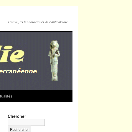
Trouvez ici les nouveautés de l'AnticoPédie
tualités
Chercher