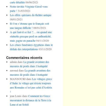
carte détaillée
06/06/2021
Notre invitée Virginie Girod vous
parle !
31/03/2021
Les effets spéciaux du théâtre antique
08/01/2021
Et l’on s’étonne que le français soit
une langue difficile !
08/01/2021
A qui faut-il se fier ?… ou quand une
statuette grecque perd en authenticité,
mais gagne en panache
04/11/2020
Les cônes funéraires égyptiens dans le
dédale des interprétations
03/11/2020
Commentaires récents
admin
dans
La grande aventure des
mesures de poids dans l’Antiquité
zeroual
dans
La grande aventure des
mesures de poids dans l’Antiquité
MANSOURI
dans
Les villages grecs
d’Italie: le village qui résiste toujours
aux Romains n’est pas celui d’Astérix
!
jean Louis
dans
Comment les Grecs
mesuraient la distance de la Terre à la
Lune et au Soleil