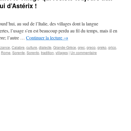
i d’Astérix !
urd’hui, au sud de l’Italie, des villages dont la langue
Certes, l’usage s’en est beaucoup perdu au fil du temps, mais il en
bre; l’autre …
Continuer la lecture
→
yzance
,
Calabre
,
culture
,
dialecte
,
Grande-Grèce
,
grec
,
greco
,
greko
,
grico
,
,
Rome
,
Sorente
,
Sorento
,
tradition
,
villages
|
Un commentaire