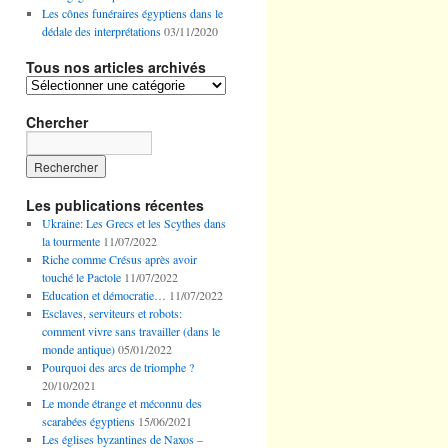
Les cônes funéraires égyptiens dans le
dédale des interprétations
03/11/2020
Tous nos articles archivés
Tous
nos
articles
Chercher
archivés
Les publications récentes
Ukraine: Les Grecs et les Scythes dans
la tourmente
11/07/2022
Riche comme Crésus après avoir
touché le Pactole
11/07/2022
Education et démocratie…
11/07/2022
Esclaves, serviteurs et robots:
comment vivre sans travailler (dans le
monde antique)
05/01/2022
Pourquoi des arcs de triomphe ?
20/10/2021
Le monde étrange et méconnu des
scarabées égyptiens
15/06/2021
Les églises byzantines de Naxos –