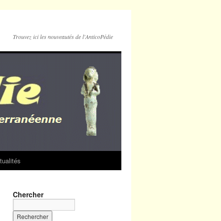
Trouvez ici les nouveautés de l'AnticoPédie
tualités
Chercher