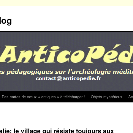
log
Des cartes de vœux « antiques » à télécharger !
Objets mystérieux
Ac
alie: le village qui résiste toujours aux