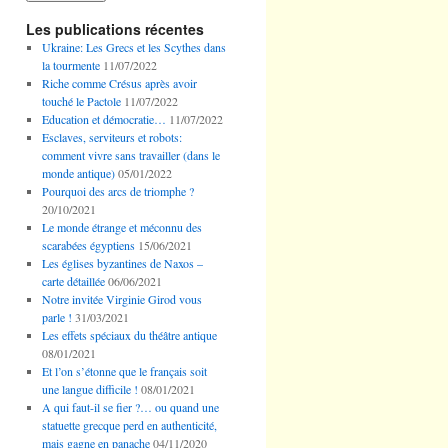
Les publications récentes
Ukraine: Les Grecs et les Scythes dans
la tourmente
11/07/2022
Riche comme Crésus après avoir
touché le Pactole
11/07/2022
Education et démocratie…
11/07/2022
Esclaves, serviteurs et robots:
comment vivre sans travailler (dans le
monde antique)
05/01/2022
Pourquoi des arcs de triomphe ?
20/10/2021
Le monde étrange et méconnu des
scarabées égyptiens
15/06/2021
Les églises byzantines de Naxos –
carte détaillée
06/06/2021
Notre invitée Virginie Girod vous
parle !
31/03/2021
Les effets spéciaux du théâtre antique
08/01/2021
Et l’on s’étonne que le français soit
une langue difficile !
08/01/2021
A qui faut-il se fier ?… ou quand une
statuette grecque perd en authenticité,
mais gagne en panache
04/11/2020