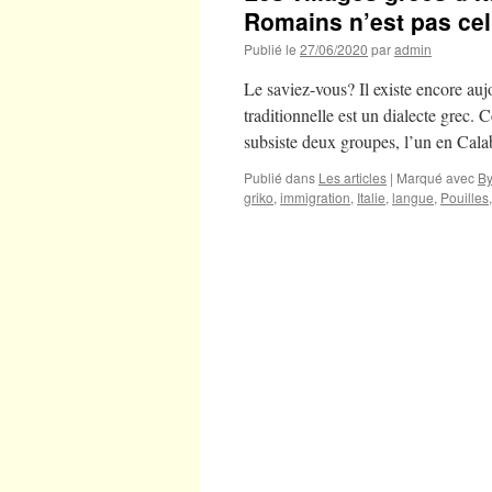
Romains n’est pas celu
Publié le
27/06/2020
par
admin
Le saviez-vous? Il existe encore aujo
traditionnelle est un dialecte grec. 
subsiste deux groupes, l’un en Cala
Publié dans
Les articles
|
Marqué avec
B
griko
,
immigration
,
Italie
,
langue
,
Pouilles