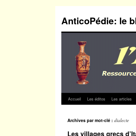
Aller
au
AnticoPédie: le b
contenu
Accueil
Les éditos
Les articles
dialecte
Archives par mot-clé :
Les villages grecs d’It