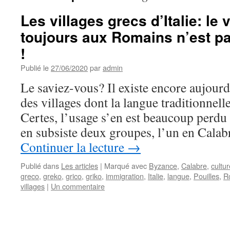
Les villages grecs d’Italie: le 
toujours aux Romains n’est pa
!
Publié le
27/06/2020
par
admin
Le saviez-vous? Il existe encore aujourd’
des villages dont la langue traditionnelle
Certes, l’usage s’en est beaucoup perdu 
en subsiste deux groupes, l’un en Calab
Continuer la lecture
→
Publié dans
Les articles
|
Marqué avec
Byzance
,
Calabre
,
cultur
greco
,
greko
,
grico
,
griko
,
immigration
,
Italie
,
langue
,
Pouilles
,
R
villages
|
Un commentaire