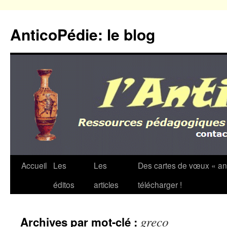
Aller
au
AnticoPédie: le blog
contenu
Accueil
Les
Les
Des cartes de vœux « an
éditos
articles
télécharger !
greco
Archives par mot-clé :