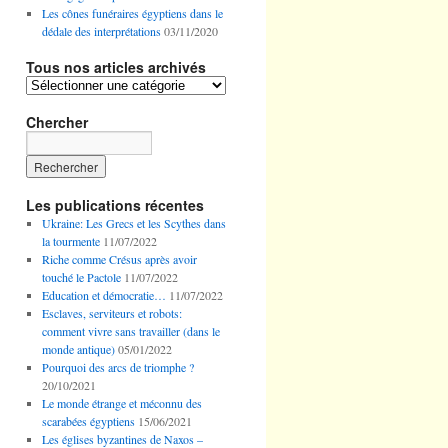
Les cônes funéraires égyptiens dans le
dédale des interprétations
03/11/2020
Tous nos articles archivés
Tous
nos
articles
Chercher
archivés
Les publications récentes
Ukraine: Les Grecs et les Scythes dans
la tourmente
11/07/2022
Riche comme Crésus après avoir
touché le Pactole
11/07/2022
Education et démocratie…
11/07/2022
Esclaves, serviteurs et robots:
comment vivre sans travailler (dans le
monde antique)
05/01/2022
Pourquoi des arcs de triomphe ?
20/10/2021
Le monde étrange et méconnu des
scarabées égyptiens
15/06/2021
Les églises byzantines de Naxos –