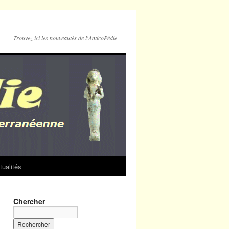
Trouvez ici les nouveautés de l'AnticoPédie
tualités
Chercher