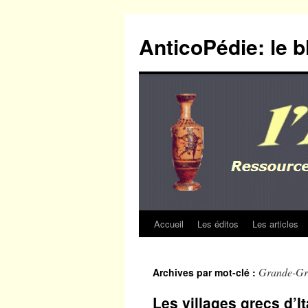
Aller
au
AnticoPédie: le b
contenu
Accueil
Les éditos
Les articles
Grande-Gr
Archives par mot-clé :
Les villages grecs d’It