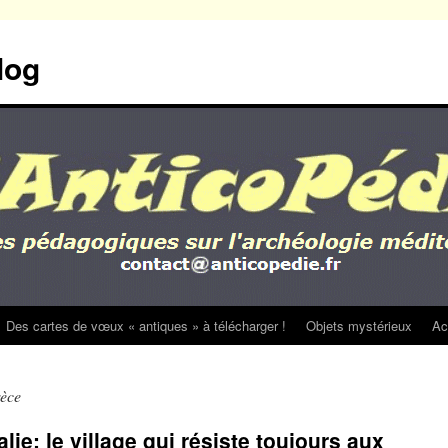
log
Des cartes de vœux « antiques » à télécharger !
Objets mystérieux
Ac
èce
alie: le village qui résiste toujours aux