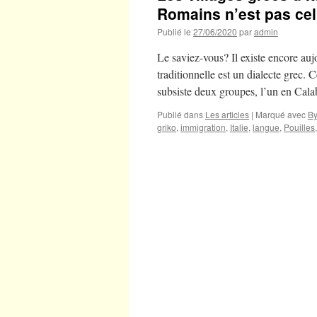
Romains n’est pas celu
Publié le
27/06/2020
par
admin
Le saviez-vous? Il existe encore aujo
traditionnelle est un dialecte grec. 
subsiste deux groupes, l’un en Cala
Publié dans
Les articles
|
Marqué avec
B
griko
,
immigration
,
Italie
,
langue
,
Pouilles