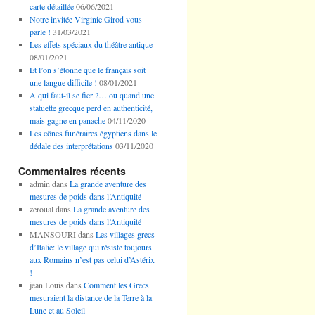
carte détaillée
06/06/2021
Notre invitée Virginie Girod vous
parle !
31/03/2021
Les effets spéciaux du théâtre antique
08/01/2021
Et l’on s’étonne que le français soit
une langue difficile !
08/01/2021
A qui faut-il se fier ?… ou quand une
statuette grecque perd en authenticité,
mais gagne en panache
04/11/2020
Les cônes funéraires égyptiens dans le
dédale des interprétations
03/11/2020
Commentaires récents
admin
dans
La grande aventure des
mesures de poids dans l’Antiquité
zeroual
dans
La grande aventure des
mesures de poids dans l’Antiquité
MANSOURI
dans
Les villages grecs
d’Italie: le village qui résiste toujours
aux Romains n’est pas celui d’Astérix
!
jean Louis
dans
Comment les Grecs
mesuraient la distance de la Terre à la
Lune et au Soleil