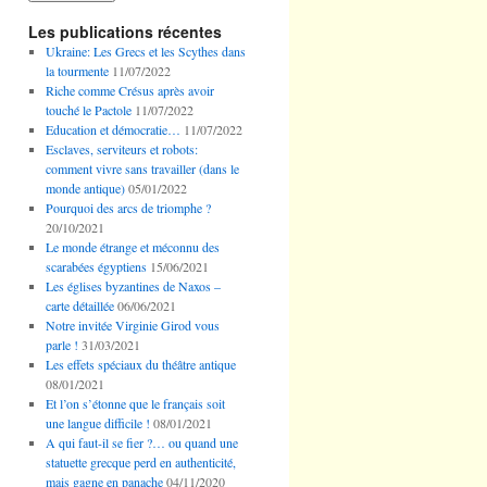
Les publications récentes
Ukraine: Les Grecs et les Scythes dans
la tourmente
11/07/2022
Riche comme Crésus après avoir
touché le Pactole
11/07/2022
Education et démocratie…
11/07/2022
Esclaves, serviteurs et robots:
comment vivre sans travailler (dans le
monde antique)
05/01/2022
Pourquoi des arcs de triomphe ?
20/10/2021
Le monde étrange et méconnu des
scarabées égyptiens
15/06/2021
Les églises byzantines de Naxos –
carte détaillée
06/06/2021
Notre invitée Virginie Girod vous
parle !
31/03/2021
Les effets spéciaux du théâtre antique
08/01/2021
Et l’on s’étonne que le français soit
une langue difficile !
08/01/2021
A qui faut-il se fier ?… ou quand une
statuette grecque perd en authenticité,
mais gagne en panache
04/11/2020