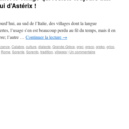
i d’Astérix !
urd’hui, au sud de l’Italie, des villages dont la langue
Certes, l’usage s’en est beaucoup perdu au fil du temps, mais il en
bre; l’autre …
Continuer la lecture
→
yzance
,
Calabre
,
culture
,
dialecte
,
Grande-Grèce
,
grec
,
greco
,
greko
,
grico
,
,
Rome
,
Sorente
,
Sorento
,
tradition
,
villages
|
Un commentaire