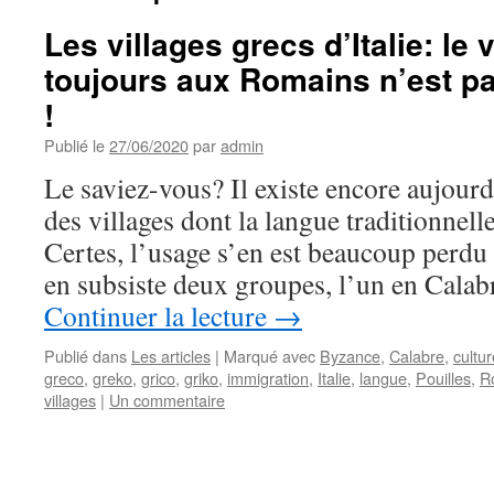
Les villages grecs d’Italie: le 
toujours aux Romains n’est pa
!
Publié le
27/06/2020
par
admin
Le saviez-vous? Il existe encore aujourd’
des villages dont la langue traditionnelle
Certes, l’usage s’en est beaucoup perdu 
en subsiste deux groupes, l’un en Calab
Continuer la lecture
→
Publié dans
Les articles
|
Marqué avec
Byzance
,
Calabre
,
cultur
greco
,
greko
,
grico
,
griko
,
immigration
,
Italie
,
langue
,
Pouilles
,
R
villages
|
Un commentaire