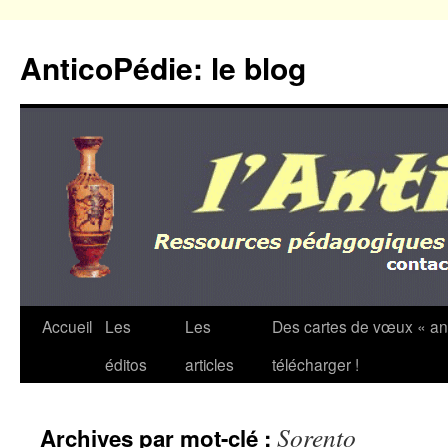
Aller
au
AnticoPédie: le blog
contenu
Accueil
Les
Les
Des cartes de vœux « an
éditos
articles
télécharger !
Sorento
Archives par mot-clé :