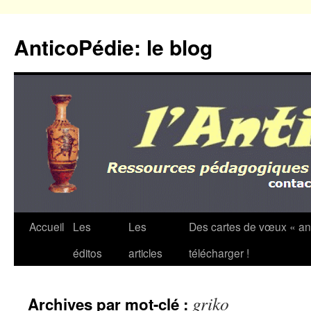
Aller
au
AnticoPédie: le blog
contenu
Accueil
Les
Les
Des cartes de vœux « an
éditos
articles
télécharger !
griko
Archives par mot-clé :