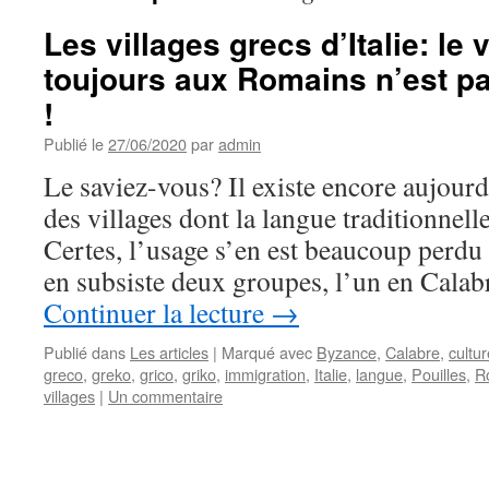
Les villages grecs d’Italie: le 
toujours aux Romains n’est pa
!
Publié le
27/06/2020
par
admin
Le saviez-vous? Il existe encore aujourd’
des villages dont la langue traditionnelle
Certes, l’usage s’en est beaucoup perdu 
en subsiste deux groupes, l’un en Calab
Continuer la lecture
→
Publié dans
Les articles
|
Marqué avec
Byzance
,
Calabre
,
cultur
greco
,
greko
,
grico
,
griko
,
immigration
,
Italie
,
langue
,
Pouilles
,
R
villages
|
Un commentaire